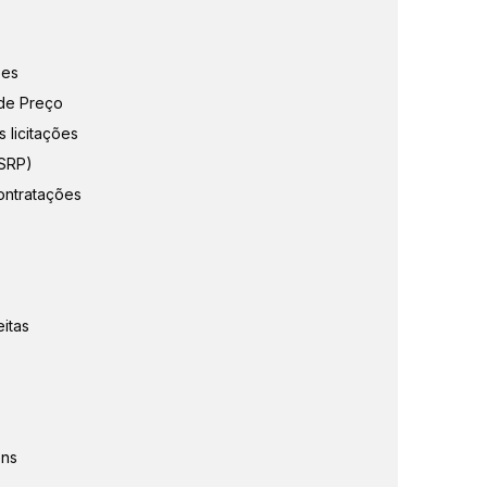
ões
 de Preço
 licitações
(SRP)
ontratações
itas
ens