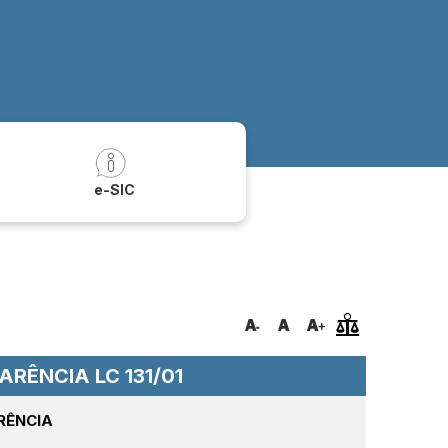
a
e-SIC
RÊNCIA LC 131/01
RÊNCIA