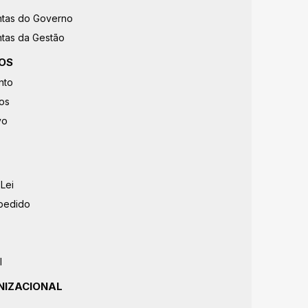
ntas do Governo
tas da Gestão
OS
nto
os
vo
Lei
 pedido
l
NIZACIONAL