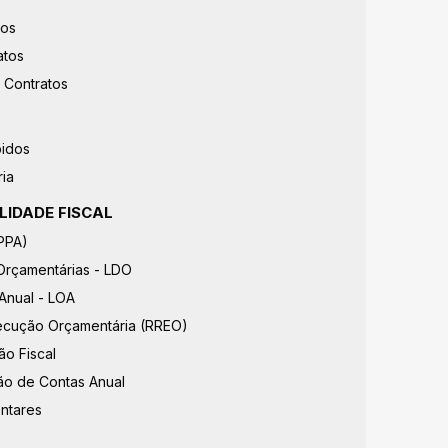
vos
atos
 Contratos
idos
ia
LIDADE FISCAL
(PPA)
 Orçamentárias - LDO
Anual - LOA
xecução Orçamentária (RREO)
ão Fiscal
ção de Contas Anual
ntares