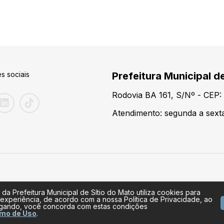
s sociais
Prefeitura Municipal de
Rodovia BA 161, S/Nº - CEP: 
Atendimento: segunda a sexta
 da Prefeitura Municipal de Sítio do Mato utiliza cookies para
 experiência, de acordo com a nossa Política de Privacidade, ao
egando, você concorda com estas condições
mo de Uso
.