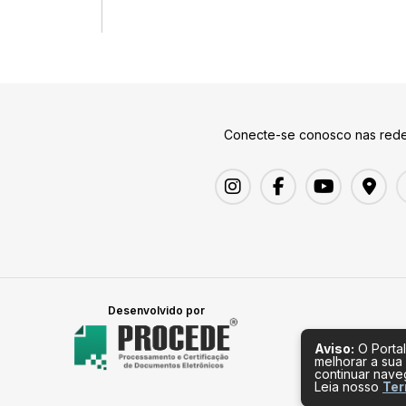
Conecte-se conosco nas rede
Desenvolvido por
Aviso:
O Portal
melhorar a sua
continuar nav
Leia nosso
Ter